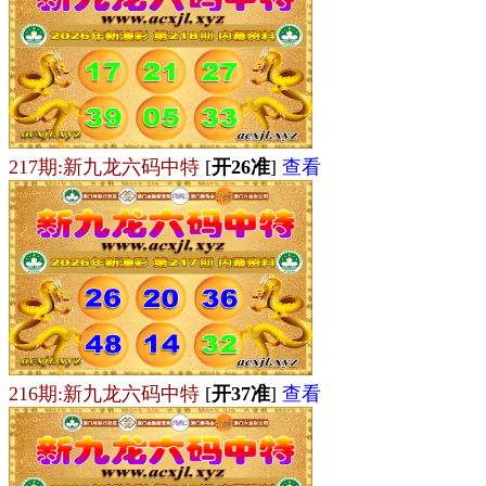
217期:新九龙六码中特
[
开26准
]
查看
216期:新九龙六码中特
[
开37准
]
查看