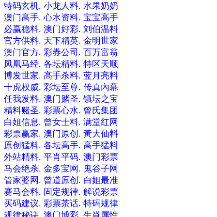
特码玄机
.
小龙人料
.
水果奶奶
澳门高手
.
心水资料
.
宝宝高手
必赢稳料
.
澳门好彩
.
刘伯温料
官方供料
.
天下精英
.
金明世家
澳门官方
.
彩券公司
.
百万富翁
凤凰马经
.
各坛精料
.
特区天顺
博发世家
.
高手杀料
.
蓝月亮料
十虎权威
.
彩坛至尊
.
传真內幕
任我发料
.
澳门赌圣
.
镇坛之宝
精料赌圣
.
彩票心水
.
曾氏集团
白姐信息
.
曾女士料
.
满堂红网
彩票赢家
.
澳门原创
.
黃大仙料
原创猛料
.
各坛高手
.
高手猛料
外站精料
.
平肖平码
.
澳门彩票
马会绝杀
.
金多宝网
.
鬼谷子网
管家婆网
.
曾道原创
.
白姐最准
赛马会料
.
固定规律
.
解说彩票
买码建议
.
彩票茶话
.
特码规律
规律秘诀
.
澳门博彩
.
生肖属性