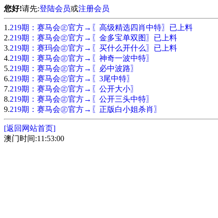
您好!
请先:
登陆会员
或
注册会员
1.
219期：赛马会㊣官方→〖高级精选四肖中特〗已上料
2.
219期：赛马会㊣官方→〖金多宝单双图〗已上料
3.
219期：赛玛会㊣官方→〖买什么开什么〗已上料
4.
219期：赛马会㊣官方→〖神奇一波中特〗
5.
219期：赛马会㊣官方→〖必中波路〗
6.
219期：赛马会㊣官方→〖3尾中特〗
7.
219期：赛马会㊣官方→〖公开大小〗
8.
219期：赛马会㊣官方→〖公开三头中特〗
9.
219期：赛马会㊣官方→〖正版白小姐杀肖〗
[返回网站首页]
澳门时间:11:53:00