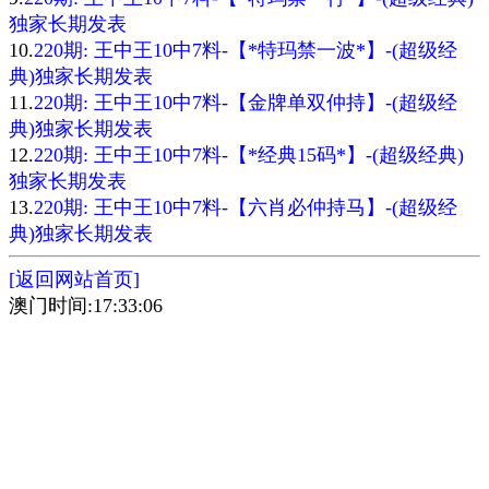
独家长期发表
10.
220期: 王中王10中7料-【*特玛禁一波*】-(超级经
典)独家长期发表
11.
220期: 王中王10中7料-【金牌单双仲持】-(超级经
典)独家长期发表
12.
220期: 王中王10中7料-【*经典15码*】-(超级经典)
独家长期发表
13.
220期: 王中王10中7料-【六肖必仲持马】-(超级经
典)独家长期发表
[返回网站首页]
澳门时间:17:33:06