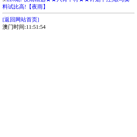
料试比高!【夜雨】
[返回网站首页]
澳门时间:11:51:54