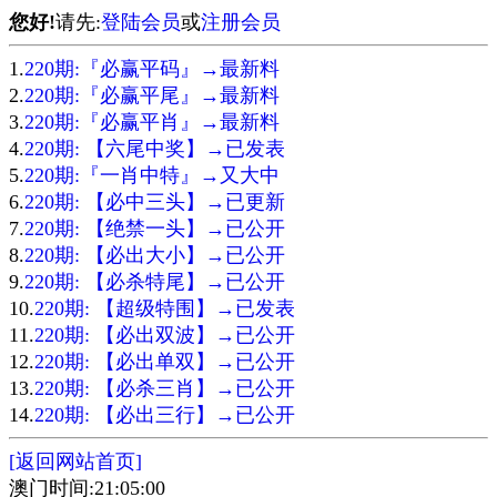
您好!
请先:
登陆会员
或
注册会员
1.
220期:『必赢平码』→最新料
2.
220期:『必赢平尾』→最新料
3.
220期:『必赢平肖』→最新料
4.
220期: 【六尾中奖】→已发表
5.
220期:『一肖中特』→又大中
6.
220期: 【必中三头】→已更新
7.
220期: 【绝禁一头】→已公开
8.
220期: 【必出大小】→已公开
9.
220期: 【必杀特尾】→已公开
10.
220期: 【超级特围】→已发表
11.
220期: 【必出双波】→已公开
12.
220期: 【必出单双】→已公开
13.
220期: 【必杀三肖】→已公开
14.
220期: 【必出三行】→已公开
[返回网站首页]
澳门时间:21:05:00