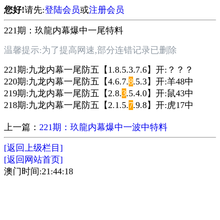
您好!
请先:
登陆会员
或
注册会员
221期：玖龍内幕爆中一尾特料
温馨提示:为了提高网速,部分连错记录已删除
221期:九龙内幕一尾防五【1.8.5.3.7.6】开:？？？
220期:九龙内幕一尾防五【4.6.7.
8
.5.3】开:羊48中
219期:九龙内幕一尾防五【2.8.
3
.5.4.0】开:鼠43中
218期:九龙内幕一尾防五【2.1.5.
7
.9.8】开:虎17中
上一篇：
221期：玖龍内幕爆中一波中特料
[返回上级栏目]
[返回网站首页]
澳门时间:21:44:18