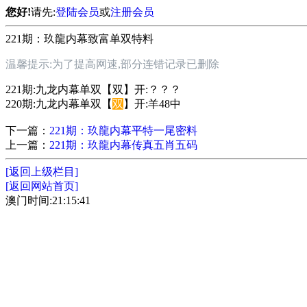
您好!
请先:
登陆会员
或
注册会员
221期：玖龍内幕致富单双特料
温馨提示:为了提高网速,部分连错记录已删除
221期:九龙内幕单双【双】开:？？？
220期:九龙内幕单双【
双
】开:羊48中
下一篇：
221期：玖龍内幕平特一尾密料
上一篇：
221期：玖龍内幕传真五肖五码
[返回上级栏目]
[返回网站首页]
澳门时间:21:15:41