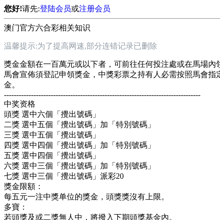
您好!
请先:
登陆会员
或
注册会员
澳门官方六合彩相关知识
温馨提示:为了提高网速,部分连错记录已删除
獎金金額在一百萬元或以下者，可前往任何投注處或在馬場內領
馬會宣佈須登記申領獎金，中獎彩票之持有人必需按照馬會指定
金。
--------------------------------------------------------------------------------
中奖资格
頭獎 選中六個「攪出號碼」
二獎 選中五個「攪出號碼」加「特別號碼」
三獎 選中五個「攪出號碼」
四獎 選中四個「攪出號碼」加「特別號碼」
五獎 選中四個「攪出號碼」
六獎 選中三個「攪出號碼」加「特別號碼」
七獎 選中三個「攪出號碼」派彩20
獎金限額：
每五元一注中獎单位的獎金，頭獎獎沒有上限。
多寶：
若頭獎及或二獎無人中，將撥入下期頭獎基金內。