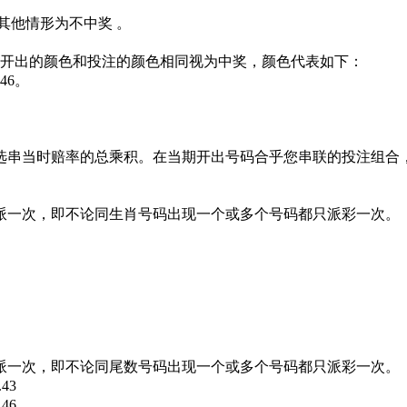
其他情形为不中奖 。
以特码开出的颜色和投注的颜色相同视为中奖，颜色代表如下：
, 46。
8。
。
选串当时赔率的总乘积。在当期开出号码合乎您串联的投注组合，
只派一次，即不论同生肖号码出现一个或多个号码都只派彩一次。
只派一次，即不论同尾数号码出现一个或多个号码都只派彩一次。
.43
.46