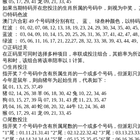
猴 05, 17, 29, 41 龙 09, 21, 33, 45
如果当期特码开在您投注的生肖所属的号码中，则视为中奖， 
◎特码色波
澳门六合彩 49 个号码球分别有红 、 蓝 、 绿叁种颜色，
红波 ： 01, 02, 07, 08, 12, 13, 18, 19, 23, 24, 29, 30, 34, 35, 40, 45
蓝波 ： 03, 04, 09, 10, 14, 15, 20, 25, 26, 31, 36, 37, 41, 42, 47, 4
绿波 ： 05, 06, 11, 16, 17, 21, 22,27, 28, 32, 33, 38, 39, 43, 44, 49
◎正码过关
在正码里可同时选择多种项目，串联成投注组合，其赔率为所
号和时，该组合将该串陪率以 1 计算。
◎生肖投注
指开奖 7 个号码中含有所属生肖的一个或多个号码，但派彩
今年是鼠年，则由猪年为起始生肖，代表如下：
鼠 01, 13, 25, 37,49
猪 02, 14, 26, 38 羊 06, 18, 30, 42 兔 10, 22, 34, 46
狗 03, 15, 27, 39 马 07, 19, 31, 43 虎 11, 23, 35, 47
鸡 04, 16, 28, 40 蛇 08, 20, 32, 44牛 12, 24, 36, 48
猴 05, 17, 29, 41 龙 09, 21, 33, 45
◎尾数投注
指开奖 7 个号码中含有所属尾数的一个或多个号码，但派彩
"1"尾：01.11.21.31.41 "2"尾：02.12.22.32.42 "3"尾：03.13.23.33
"4"尾：04.14.24.34.44 "5"尾：05.15.25.35.45 "6"尾：06.16.26.36