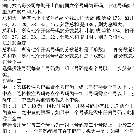
澳门六合彩公司每期开出的前面六个号码为正码。下注号码如
里为中奖总和大小。
总和大：所有七个开奖号码的分数总和 大於 或 等於 175。如开
09、27、29、33、42、45，分数总和 是 186，则为总和大。
总和小：所有七个开奖号码的分数总和 小於 或 等於 174。如开
09、27、29、33、13、22，分数总和 是 144，则为总和小。
◎总和单双
总和单：所有七个开奖号码的分数总和是『单数』， 如分数总和是 
总和双：所有七个开奖号码的分数总和是『双数』， 如分数总和是 
◎叁全中
选择投注号码每叁个号码为一组〈号码需叁个号以上，少於叁个
奖。
◎叁中二
中二：选择投注号码每叁个号码为一组〈号码需叁个号以上，
中叁：选择投注号码每叁个号码为一组〈号码需叁个号以上，
除中二、中叁外其他情形视为不中奖。
例：11，17，18 为一组投注号码，开奖号码中有11，17 
为叁中二之中叁的赔率，如只中一个号或是没中任何号码，此
◎二全中
选择投注号码每二个号码为一组〈号码需二个号以上，少於二
例：11， 17 二个号码都是开在正码里，视为中奖，如果二