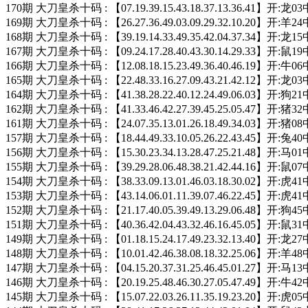
170期 大刀皇杀十码 : 【07.19.39.15.43.18.37.13.36.41】开:龙03
169期 大刀皇杀十码 : 【26.27.36.49.03.09.29.32.10.20】开:羊24
168期 大刀皇杀十码 : 【39.19.14.33.49.35.42.04.37.34】开:龙15
167期 大刀皇杀十码 : 【09.24.17.28.40.43.30.14.29.33】开:鼠19
166期 大刀皇杀十码 : 【12.08.18.15.23.49.36.40.46.19】开:牛06
165期 大刀皇杀十码 : 【22.48.33.16.27.09.43.21.42.12】开:龙03
164期 大刀皇杀十码 : 【41.38.28.22.40.12.24.49.06.03】开:狗21
162期 大刀皇杀十码 : 【41.33.46.42.27.39.45.25.05.47】开:猪32
161期 大刀皇杀十码 : 【24.07.35.13.01.26.18.49.34.03】开:猪08
157期 大刀皇杀十码 : 【18.44.49.33.10.05.26.22.43.45】开:兔40
156期 大刀皇杀十码 : 【15.30.23.34.13.28.47.25.21.48】开:马01
155期 大刀皇杀十码 : 【39.29.28.06.48.38.21.42.44.16】开:鼠07
154期 大刀皇杀十码 : 【38.33.09.13.01.46.03.18.30.02】开:虎41
153期 大刀皇杀十码 : 【43.14.06.01.11.39.07.46.22.45】开:虎41
152期 大刀皇杀十码 : 【21.17.40.05.39.49.13.29.06.48】开:狗45
151期 大刀皇杀十码 : 【40.36.42.04.43.32.46.16.45.05】开:鼠31
149期 大刀皇杀十码 : 【01.18.15.24.17.49.23.32.13.40】开:龙27
148期 大刀皇杀十码 : 【10.01.42.46.38.08.18.32.25.06】开:羊48
147期 大刀皇杀十码 : 【04.15.20.37.31.25.46.45.01.27】开:马13
146期 大刀皇杀十码 : 【20.19.25.48.46.30.27.05.47.49】开:牛42
145期 大刀皇杀十码 : 【15.07.22.03.26.11.35.19.23.20】开:虎05