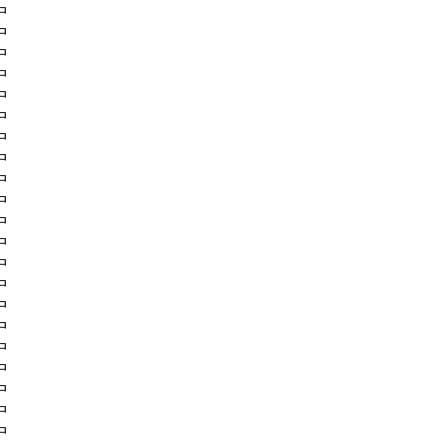
中
中
中
中
中
中
中
中
中
中
中
中
中
中
中
中
中
中
中
中
中