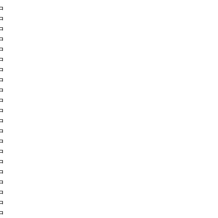
中
中
中
中
中
中
中
中
中
中
中
中
中
中
中
中
中
中
中
中
中