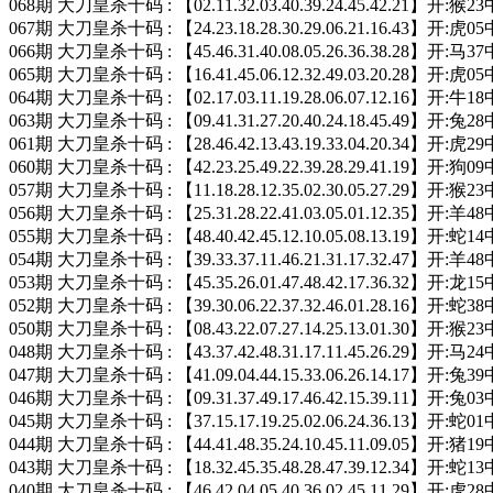
068期 大刀皇杀十码 : 【02.11.32.03.40.39.24.45.42.21】开:猴23
067期 大刀皇杀十码 : 【24.23.18.28.30.29.06.21.16.43】开:虎05
066期 大刀皇杀十码 : 【45.46.31.40.08.05.26.36.38.28】开:马37
065期 大刀皇杀十码 : 【16.41.45.06.12.32.49.03.20.28】开:虎05
064期 大刀皇杀十码 : 【02.17.03.11.19.28.06.07.12.16】开:牛18
063期 大刀皇杀十码 : 【09.41.31.27.20.40.24.18.45.49】开:兔28
061期 大刀皇杀十码 : 【28.46.42.13.43.19.33.04.20.34】开:虎29
060期 大刀皇杀十码 : 【42.23.25.49.22.39.28.29.41.19】开:狗09
057期 大刀皇杀十码 : 【11.18.28.12.35.02.30.05.27.29】开:猴23
056期 大刀皇杀十码 : 【25.31.28.22.41.03.05.01.12.35】开:羊48
055期 大刀皇杀十码 : 【48.40.42.45.12.10.05.08.13.19】开:蛇14
054期 大刀皇杀十码 : 【39.33.37.11.46.21.31.17.32.47】开:羊48
053期 大刀皇杀十码 : 【45.35.26.01.47.48.42.17.36.32】开:龙15
052期 大刀皇杀十码 : 【39.30.06.22.37.32.46.01.28.16】开:蛇38
050期 大刀皇杀十码 : 【08.43.22.07.27.14.25.13.01.30】开:猴23
048期 大刀皇杀十码 : 【43.37.42.48.31.17.11.45.26.29】开:马24
047期 大刀皇杀十码 : 【41.09.04.44.15.33.06.26.14.17】开:兔39
046期 大刀皇杀十码 : 【09.31.37.49.17.46.42.15.39.11】开:兔03
045期 大刀皇杀十码 : 【37.15.17.19.25.02.06.24.36.13】开:蛇01
044期 大刀皇杀十码 : 【44.41.48.35.24.10.45.11.09.05】开:猪19
043期 大刀皇杀十码 : 【18.32.45.35.48.28.47.39.12.34】开:蛇13
040期 大刀皇杀十码 : 【46.42.04.05.40.36.02.45.11.29】开:虎28