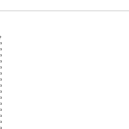
？
中
中
中
中
中
中
中
中
中
中
中
中
中
中
中