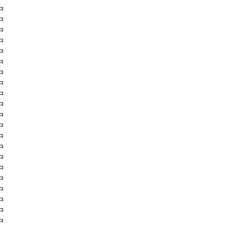
中
中
中
中
中
中
中
中
中
中
中
中
中
中
中
中
中
中
中
中
中